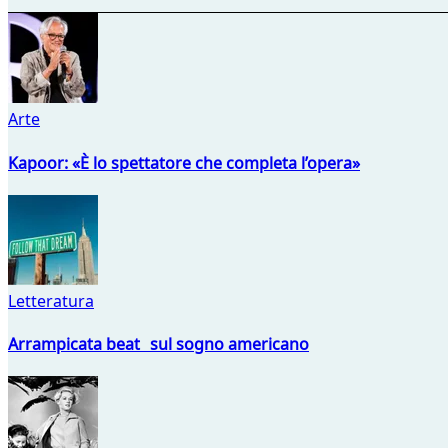
Arte
Kapoor: «È lo spettatore che completa l’opera»
Letteratura
Arrampicata beat sul sogno americano