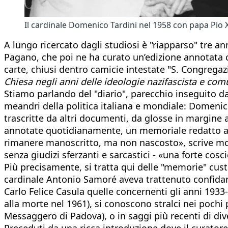
Il cardinale Domenico Tardini nel 1958 con papa Pio X
A lungo ricercato dagli studiosi è "riapparso" tre ann
Pagano, che poi ne ha curato un’edizione annotata co
carte, chiusi dentro camicie intestate "S. Congregazio
Chiesa negli anni delle ideologie nazifascista e com
Stiamo parlando del "diario", parecchio inseguito dag
meandri della politica italiana e mondiale: Domenico 
trascritte da altri documenti, da glosse in margine 
annotate quotidianamente, un memoriale redatto a d
rimanere manoscritto, ma non nascosto», scrive mons
senza giudizi sferzanti e sarcastici - «una forte cos
Più precisamente, si tratta qui delle "memorie" cust
cardinale Antonio Samoré aveva trattenuto confidan
Carlo Felice Casula quelle concernenti gli anni 1933-
alla morte nel 1961), si conoscono stralci nei pochi p
Messaggero di Padova), o in saggi più recenti di dive
Preceduti da una ricca introduzione dove il curatore