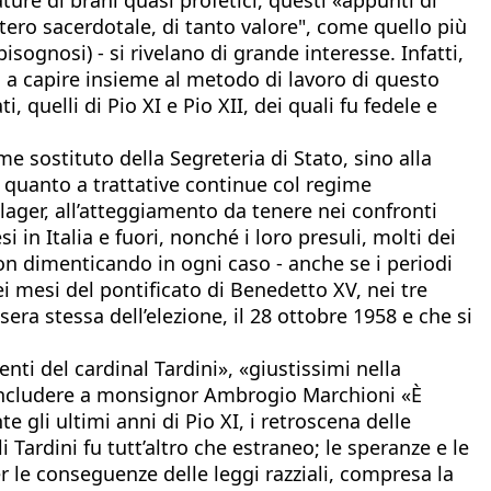
istero sacerdotale, di tanto valore", come quello più
ognosi) - si rivelano di grande interesse. Infatti,
o a capire insieme al metodo di lavoro di questo
i, quelli di Pio XI e Pio XII, dei quali fu fedele e
e sostituto della Segreteria di Stato, sino alla
 quanto a trattative continue col regime
lager, all’atteggiamento da tenere nei confronti
i in Italia e fuori, nonché i loro presuli, molti dei
on dimenticando in ogni caso - anche se i periodi
ei mesi del pontificato di Benedetto XV, nei tre
era stessa dell’elezione, il 28 ottobre 1958 e che si
i del cardinal Tardini», «giustissimi nella
 concludere a monsignor Ambrogio Marchioni «È
 gli ultimi anni di Pio XI, i retroscena delle
i Tardini fu tutt’altro che estraneo; le speranze e le
er le conseguenze delle leggi razziali, compresa la