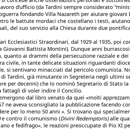
el lavoro d’ufficio (da Tardini sempre considerato "min
erra fondando Villa Nazareth per aiutare giovani bis
etro le battute mordaci che costellano i testi, aiutan
tuali, del suo servizio alla Chiesa durante due pontificat
 Ecclesiastici Straordinari, dal 1929 al 1935, poi com
a Giovanni Battista Montini). Dunque anni burrascosi
a, quanto ai drammi della persecuzione razziale e dei 
civile, in tante delicate situazioni riguardanti dioces
e, si sentivano minacciati dal pericolo comunista. N
di Tardini, già minutante in Segreteria negli ultimi s
re per decenni) che lo nominò Segretario di Stato la s
ttagli di voler indire il Concilio.
emergono dal libro venato da quei «molti apprezzament
 ’67 ne aveva sconsigliato la pubblicazione facendo
dere per lo meno 50 anni ». Si trovano qui specialmente
)
e contro il comunismo (
Divini Redemptoris)
alle qual
llano e fedifrago», le reazioni preoccupate di Pio XI p