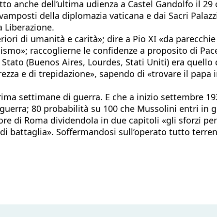
to anche dell’ultima udienza a Castel Gandolfo il 29 o
vamposti della diplomazia vaticana e dai Sacri Palazzi
 Liberazione.
iori di umanità e carità»; dire a Pio XI «da parecchie
lismo»; raccoglierne le confidenze a proposito di Pace
 Stato (Buenos Aires, Lourdes, Stati Uniti) era quello 
za e di trepidazione», sapendo di «trovare il papa ind
prima settimane di guerra. E che a inizio settembre 19
guerra; 80 probabilità su 100 che Mussolini entri in gu
avore di Roma dividendola in due capitoli «gli sforzi
i battaglia». Soffermandosi sull’operato tutto terr