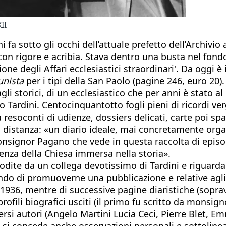
II
i fa sotto gli occhi dell’attuale prefetto dell’Archivi
n rigore e acribia. Stava dentro una busta nel fondo 
ne degli Affari ecclesiastici straordinari'. Da oggi è i
unista
per i tipi della San Paolo (pagine 246, euro 20).
li storici, di un ecclesiastico che per anni è stato a
Tardini. Centocinquantotto fogli pieni di ricordi verga
a resoconti di udienze, dossiers delicati, carte poi s
istanza: «un diario ideale, mai concretamente organi
ignor Pagano che vede in questa raccolta di episodi, 
cienza della Chiesa immersa nella storia».
odite da un collega devotissimo di Tardini e riguarda
do di promuoverne una pubblicazione e relative agli
1936, mentre di successive pagine diaristiche (sopravv
rofili biografici usciti (il primo fu scritto da monsign
rsi autori (Angelo Martini Lucia Ceci, Pierre Blet, Em
 si concede anche osservazioni personali e sottolineat