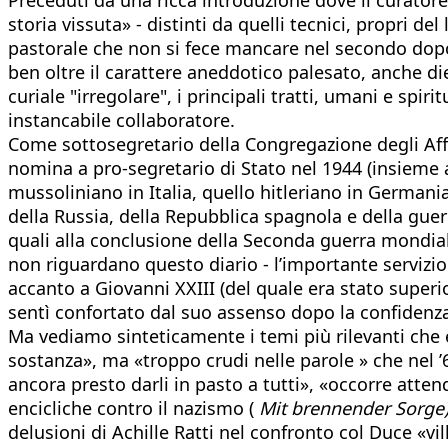
storia vissuta» - distinti da quelli tecnici, propri d
pastorale che non si fece mancare nel secondo dopogu
ben oltre il carattere aneddotico palesato, anche di
curiale "irregolare", i principali tratti, umani e spiri
instancabile collaboratore.
Come sottosegretario della Congregazione degli Affari
nomina a pro-segretario di Stato nel 1944 (insieme 
mussoliniano in Italia, quello hitleriano in Germani
della Russia, della Repubblica spagnola e della guerra 
quali alla conclusione della Seconda guerra mondial
non riguardano questo diario - l’importante servizio 
accanto a Giovanni XXIII (del quale era stato superio
sentì confortato dal suo assenso dopo la confidenza fa
Ma vediamo sinteticamente i temi più rilevanti che 
sostanza», ma «troppo crudi nelle parole » che nel
ancora presto darli in pasto a tutti», «occorre atten
encicliche contro il nazismo (
Mit brennender Sorge
delusioni di Achille Ratti nel confronto col Duce «vi