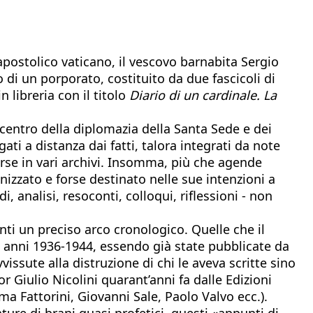
o apostolico vaticano, il vescovo barnabita Sergio
di un porporato, costituito da due fascicoli di
n libreria con il titolo
Diario di un cardinale. La
l centro della diplomazia della Santa Sede e dei
ti a distanza dai fatti, talora integrati da note
parse in vari archivi. Insomma, più che agende
zzato e forse destinato nelle sue intenzioni a
analisi, resoconti, colloqui, riflessioni - non
nti un preciso arco cronologico. Quelle che il
 anni 1936-1944, essendo già state pubblicate da
issute alla distruzione di chi le aveva scritte sino
or Giulio Nicolini quarant’anni fa dalle Edizioni
ma Fattorini, Giovanni Sale, Paolo Valvo ecc.).
ure di brani quasi profetici, questi «appunti di