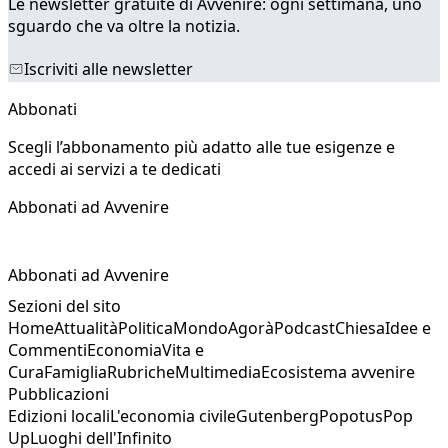
Le newsletter gratuite di Avvenire: ogni settimana, uno
sguardo che va oltre la notizia.
Iscriviti alle newsletter
Abbonati
Scegli l’abbonamento più adatto alle tue esigenze e
accedi ai servizi a te dedicati
Abbonati ad Avvenire
Abbonati ad Avvenire
Sezioni del sito
Home
Attualità
Politica
Mondo
Agorà
Podcast
Chiesa
Idee e
Commenti
Economia
Vita e
Cura
Famiglia
Rubriche
Multimedia
Ecosistema avvenire
Pubblicazioni
Edizioni locali
L'economia civile
Gutenberg
Popotus
Pop
Up
Luoghi dell'Infinito