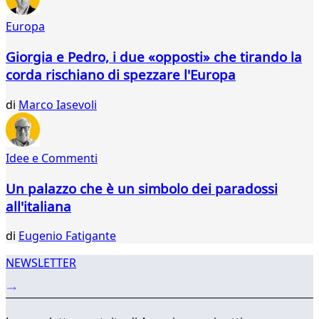
253
Europa
254
255
Giorgia e Pedro, i due «opposti» che tirando la
256
corda rischiano di spezzare l'Europa
257
258
di
Marco Iasevoli
259
260
261
262
Idee e Commenti
...
Un palazzo che è un simbolo dei paradossi
343
344
all'italiana
di
Eugenio Fatigante
NEWSLETTER