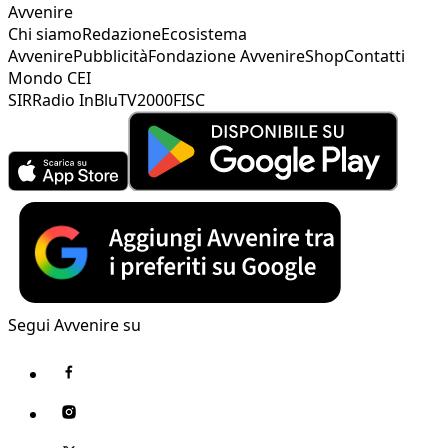
Avvenire
Chi siamo
Redazione
Ecosistema
Avvenire
Pubblicità
Fondazione Avvenire
Shop
Contatti
Mondo CEI
SIR
Radio InBlu
TV2000
FISC
Segui Avvenire su