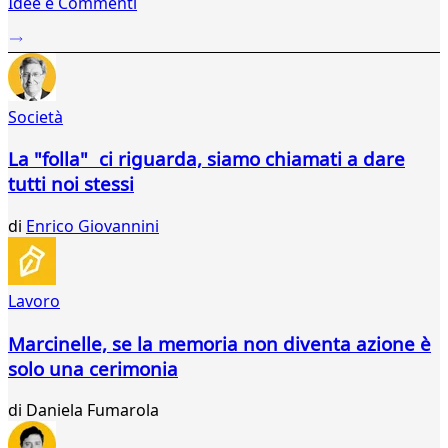
Idee e Commenti
2
...
234
235
236
Società
237
238
La "folla" ci riguarda, siamo chiamati a dare
239
tutti noi stessi
240
241
di
Enrico Giovannini
242
243
244
245
Lavoro
246
247
Marcinelle, se la memoria non diventa azione è
248
solo una cerimonia
249
250
di
Daniela Fumarola
251
252