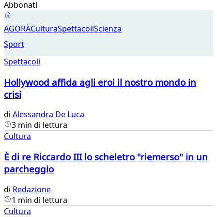
Abbonati
Agorà
AGORÀ
Cultura
Spettacoli
Scienza
Sport
Spettacoli
Hollywood affida agli eroi il nostro mondo in
crisi
di
Alessandra De Luca
3 min di lettura
Cultura
È di re Riccardo III lo scheletro "riemerso" in un
parcheggio
di
Redazione
1 min di lettura
Cultura