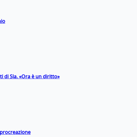
hio
 di Sla. «Ora è un diritto»
a procreazione