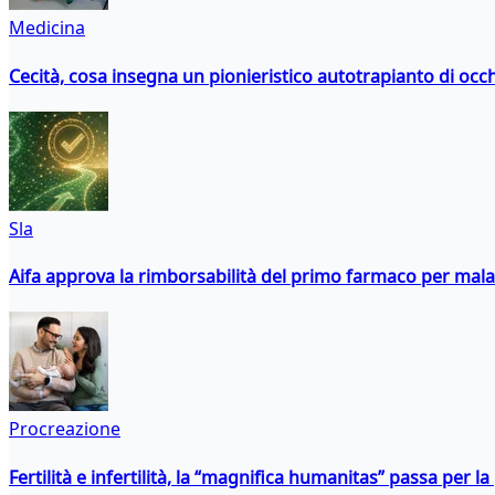
Medicina
Cecità, cosa insegna un pionieristico autotrapianto di occ
Sla
Aifa approva la rimborsabilità del primo farmaco per malati
Procreazione
Fertilità e infertilità, la “magnifica humanitas” passa per l