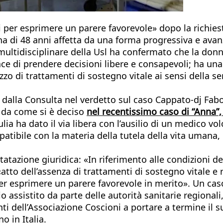
 per esprimere un parere favorevole» dopo la richiesta
ina di 48 anni affetta da una forma progressiva e avan
multidisciplinare della Usl ha confermato che la donna
apace di prendere decisioni libere e consapevoli; ha u
ezzo di trattamenti di sostegno vitale ai sensi della 
dalla Consulta nel verdetto sul caso Cappato-dj Fabo
e da come si è deciso
nel recentissimo caso di “Anna”,
iulia ha dato il via libera con l’ausilio di un medico v
patibile con la materia della tutela della vita umana
atazione giuridica: «In riferimento alle condizioni de
 «atto dell’assenza di trattamenti di sostegno vitale 
r esprimere un parere favorevole in merito». Un caso 
io assistito da parte delle autorità sanitarie regionali
nti dell’Associazione Coscioni a portare a termine il s
o in Italia.