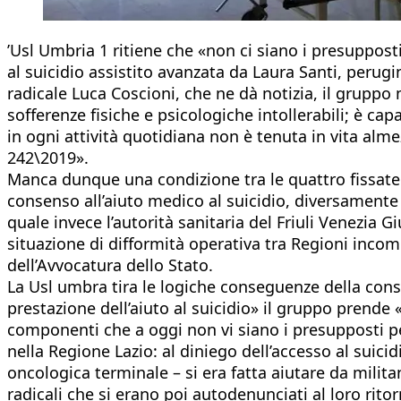
’Usl Umbria 1 ritiene che «non ci siano i presupposti
al suicidio assistito avanzata da Laura Santi, perug
radicale Luca Coscioni, che ne dà notizia, il gruppo 
sofferenze fisiche e psicologiche intollerabili; è c
in ogni attività quotidiana non è tenuta in vita alm
242\2019».
Manca dunque una condizione tra le quattro fissate 
consenso all’aiuto medico al suicidio, diversament
quale invece l’autorità sanitaria del Friuli Venezia G
situazione di difformità operativa tra Regioni incom
dell’Avvocatura dello Stato.
La Usl umbra tira le logiche conseguenze della const
prestazione dell’aiuto al suicidio» il gruppo prende
componenti che a oggi non vi siano i presupposti pe
nella Regione Lazio: al diniego dell’accesso al suicid
oncologica terminale – si era fatta aiutare da milita
radicali che si erano poi autodenunciati al loro ritorn