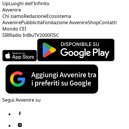
Up
Luoghi dell'Infinito
Avvenire
Chi siamo
Redazione
Ecosistema
Avvenire
Pubblicità
Fondazione Avvenire
Shop
Contatti
Mondo CEI
SIR
Radio InBlu
TV2000
FISC
Segui Avvenire su