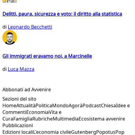
Delitti, paura, sicurezza e voto: il diritto alla statistica
di
Leonardo Becchetti
Gli immigrati eravamo noi, a Marcinelle
di
Luca Mazza
Abbonati ad Avvenire
Sezioni del sito
Home
Attualità
Politica
Mondo
Agorà
Podcast
Chiesa
Idee e
Commenti
Economia
Vita e
Cura
Famiglia
Rubriche
Multimedia
Ecosistema avvenire
Pubblicazioni
Edizioni locali
L'economia civile
Gutenberg
Popotus
Pop