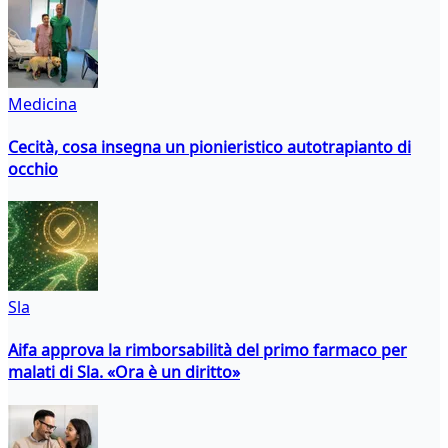
Medicina
Cecità, cosa insegna un pionieristico autotrapianto di
occhio
Sla
Aifa approva la rimborsabilità del primo farmaco per
malati di Sla. «Ora è un diritto»