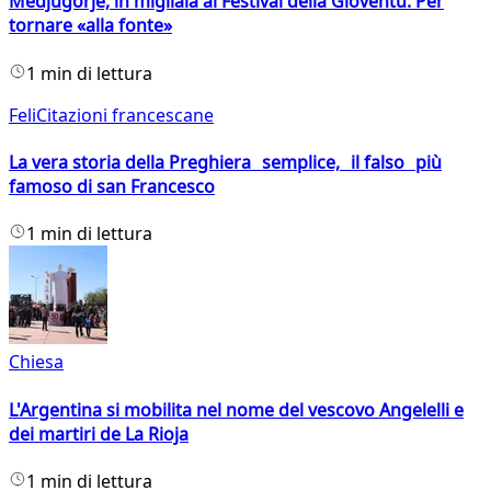
Medjugorje, in migliaia al Festival della Gioventù. Per
tornare «alla fonte»
1 min di lettura
FeliCitazioni francescane
La vera storia della Preghiera semplice, il falso più
famoso di san Francesco
1 min di lettura
Chiesa
L'Argentina si mobilita nel nome del vescovo Angelelli e
dei martiri de La Rioja
1 min di lettura