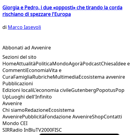
Giorgia e Pedro, i due «opposti» che tirando la corda
rischiano di spezzare l'Europa
di
Marco Iasevoli
Abbonati ad Avvenire
Sezioni del sito
Home
Attualità
Politica
Mondo
Agorà
Podcast
Chiesa
Idee e
Commenti
Economia
Vita e
Cura
Famiglia
Rubriche
Multimedia
Ecosistema avvenire
Pubblicazioni
Edizioni locali
L'economia civile
Gutenberg
Popotus
Pop
Up
Luoghi dell'Infinito
Avvenire
Chi siamo
Redazione
Ecosistema
Avvenire
Pubblicità
Fondazione Avvenire
Shop
Contatti
Mondo CEI
SIR
Radio InBlu
TV2000
FISC