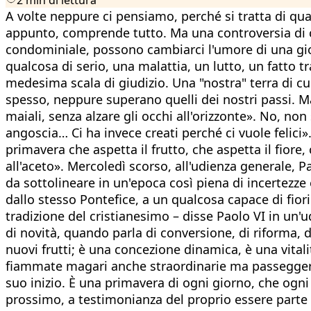
A volte neppure ci pensiamo, perché si tratta di qu
appunto, comprende tutto. Ma una controversia di
condominiale, possono cambiarci l'umore di una gio
qualcosa di serio, una malattia, un lutto, un fatto tr
medesima scala di giudizio. Una "nostra" terra di cui
spesso, neppure superano quelli dei nostri passi. M
maiali, senza alzare gli occhi all'orizzonte». No, no
angoscia… Ci ha invece creati perché ci vuole felici
primavera che aspetta il frutto, che aspetta il fior
all'aceto». Mercoledì scorso, all'udienza generale, 
da sottolineare in un'epoca così piena di incertez
dallo stesso Pontefice, a un qualcosa capace di fiori
tradizione del cristianesimo – disse Paolo VI in un'
di novità, quando parla di conversione, di riforma, d
nuovi frutti; è una concezione dinamica, è una vita
fiammate magari anche straordinarie ma passeggere
suo inizio. È una primavera di ogni giorno, che ogni
prossimo, a testimonianza del proprio essere parte d