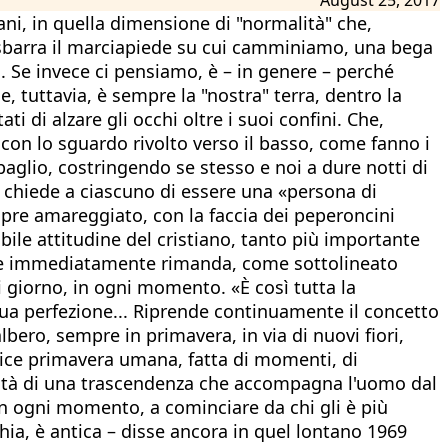
ni, in quella dimensione di "normalità" che,
sbarra il marciapiede su cui camminiamo, una bega
 Se invece ci pensiamo, è – in genere – perché
he, tuttavia, è sempre la "nostra" terra, dentro la
 di alzare gli occhi oltre i suoi confini. Che,
con lo sguardo rivolto verso il basso, come fanno i
sbaglio, costringendo se stesso e noi a dure notti di
, chiede a ciascuno di essere una «persona di
empre amareggiato, con la faccia dei peperoncini
bile attitudine del cristiano, tanto più importante
 che immediatamente rimanda, come sottolineato
ni giorno, in ogni momento. «È così tutta la
 sua perfezione... Riprende continuamente il concetto
lbero, sempre in primavera, in via di nuovi fiori,
plice primavera umana, fatta di momenti, di
dità di una trascendenza che accompagna l'uomo dal
 in ogni momento, a cominciare da chi gli è più
hia, è antica – disse ancora in quel lontano 1969