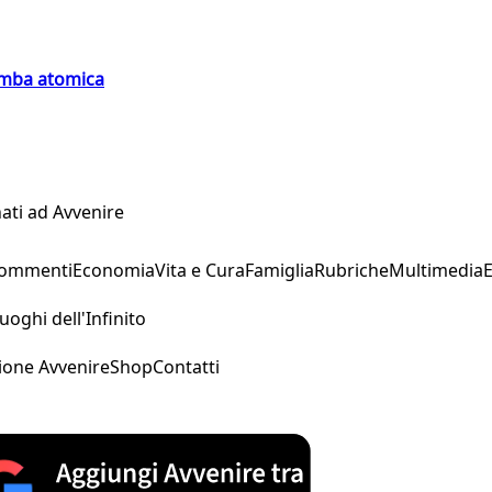
bomba atomica
ati ad Avvenire
Commenti
Economia
Vita e Cura
Famiglia
Rubriche
Multimedia
uoghi dell'Infinito
ione Avvenire
Shop
Contatti