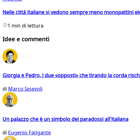
Nelle città italiane si vedono sempre meno monopattini ele
1 min di lettura
Idee e commenti
Giorgia e Pedro, i due «opposti» che tirando la corda risc
di
Marco Iasevoli
Un palazzo che è un simbolo dei paradossi all'italiana
di
Eugenio Fatigante