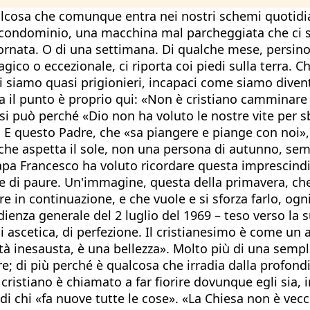
alcosa che comunque entra nei nostri schemi quotidia
 condominio, una macchina mal parcheggiata che ci 
rnata. O di una settimana. Di qualche mese, persino.
agico o eccezionale, ci riporta coi piedi sulla terra. C
 siamo quasi prigionieri, incapaci come siamo diventati
a il punto è proprio qui: «Non è cristiano camminare 
n si può perché «Dio non ha voluto le nostre vite per 
». E questo Padre, che «sa piangere e piange con noi»
e, che aspetta il sole, non una persona di autunno, s
Papa Francesco ha voluto ricordare questa imprescindi
ze e di paure. Un'immagine, questa della primavera,
re in continuazione, e che vuole e si sforza farlo, og
udienza generale del 2 luglio del 1969 – teso verso la
i ascetica, di perfezione. Il cristianesimo è come un a
lità inesausta, è una bellezza». Molto più di una sem
; di più perché è qualcosa che irradia dalla profon
 cristiano è chiamato a far fiorire dovunque egli sia,
i chi «fa nuove tutte le cose». «La Chiesa non è vecc