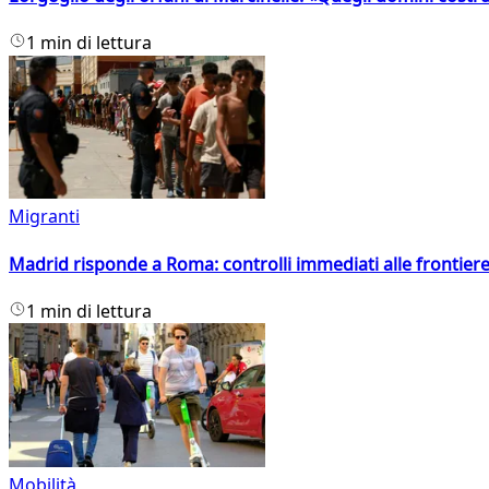
1 min di lettura
Migranti
Madrid risponde a Roma: controlli immediati alle frontiere p
1 min di lettura
Mobilità