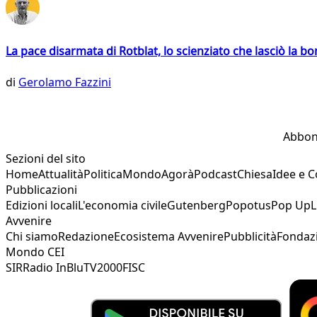
La pace disarmata di Rotblat, lo scienziato che lasciò la 
di
Gerolamo Fazzini
Abbon
Sezioni del sito
Home
Attualità
Politica
Mondo
Agorà
Podcast
Chiesa
Idee e 
Pubblicazioni
Edizioni locali
L'economia civile
Gutenberg
Popotus
Pop Up
L
Avvenire
Chi siamo
Redazione
Ecosistema Avvenire
Pubblicità
Fondaz
Mondo CEI
SIR
Radio InBlu
TV2000
FISC