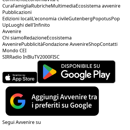
Cura
Famiglia
Rubriche
Multimedia
Ecosistema avvenire
Pubblicazioni
Edizioni locali
L'economia civile
Gutenberg
Popotus
Pop
Up
Luoghi dell'Infinito
Avvenire
Chi siamo
Redazione
Ecosistema
Avvenire
Pubblicità
Fondazione Avvenire
Shop
Contatti
Mondo CEI
SIR
Radio InBlu
TV2000
FISC
Segui Avvenire su