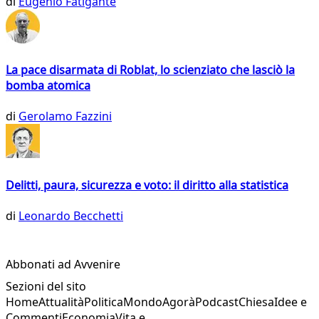
di
Eugenio Fatigante
La pace disarmata di Roblat, lo scienziato che lasciò la
bomba atomica
di
Gerolamo Fazzini
Delitti, paura, sicurezza e voto: il diritto alla statistica
di
Leonardo Becchetti
Abbonati ad Avvenire
Sezioni del sito
Home
Attualità
Politica
Mondo
Agorà
Podcast
Chiesa
Idee e
Commenti
Economia
Vita e