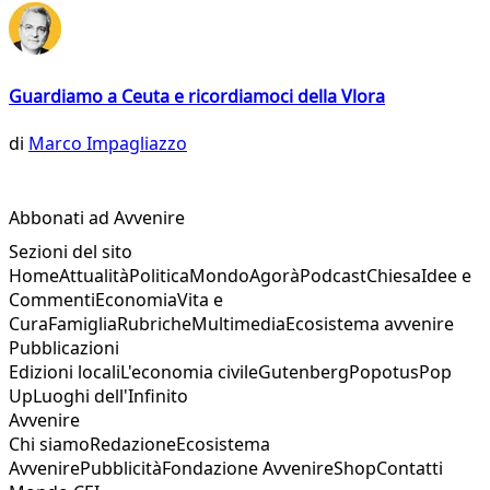
Guardiamo a Ceuta e ricordiamoci della Vlora
di
Marco Impagliazzo
Abbonati ad Avvenire
Sezioni del sito
Home
Attualità
Politica
Mondo
Agorà
Podcast
Chiesa
Idee e
Commenti
Economia
Vita e
Cura
Famiglia
Rubriche
Multimedia
Ecosistema avvenire
Pubblicazioni
Edizioni locali
L'economia civile
Gutenberg
Popotus
Pop
Up
Luoghi dell'Infinito
Avvenire
Chi siamo
Redazione
Ecosistema
Avvenire
Pubblicità
Fondazione Avvenire
Shop
Contatti