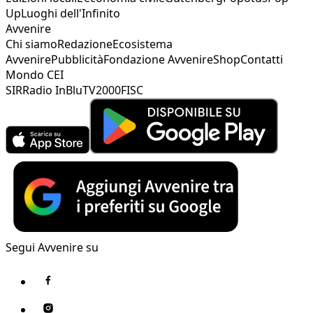
Up
Luoghi dell'Infinito
Avvenire
Chi siamo
Redazione
Ecosistema
Avvenire
Pubblicità
Fondazione Avvenire
Shop
Contatti
Mondo CEI
SIR
Radio InBlu
TV2000
FISC
Segui Avvenire su