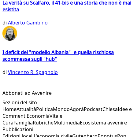
La verità su Scalfaro, il 41-bis e una storia che non è mai
esistita
di
Alberto Gambino
I deficit del "modello Albania" e quella rischiosa
scommessa sugli "hub"
di
Vincenzo R. Spagnolo
Abbonati ad Avvenire
Sezioni del sito
Home
Attualità
Politica
Mondo
Agorà
Podcast
Chiesa
Idee e
Commenti
Economia
Vita e
Cura
Famiglia
Rubriche
Multimedia
Ecosistema avvenire
Pubblicazioni
Edizioni locali
L'economia civile
Gutenberg
Popotus
Pop