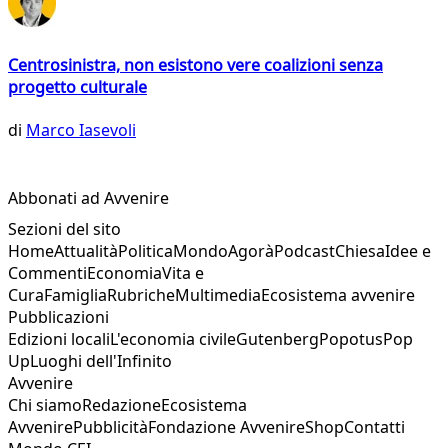
Centrosinistra, non esistono vere coalizioni senza
progetto culturale
di
Marco Iasevoli
Abbonati ad Avvenire
Sezioni del sito
Home
Attualità
Politica
Mondo
Agorà
Podcast
Chiesa
Idee e
Commenti
Economia
Vita e
Cura
Famiglia
Rubriche
Multimedia
Ecosistema avvenire
Pubblicazioni
Edizioni locali
L'economia civile
Gutenberg
Popotus
Pop
Up
Luoghi dell'Infinito
Avvenire
Chi siamo
Redazione
Ecosistema
Avvenire
Pubblicità
Fondazione Avvenire
Shop
Contatti