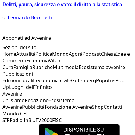
Delitti, paura, sicurezza e voto: il diritto alla statistica
di
Leonardo Becchetti
Abbonati ad Avvenire
Sezioni del sito
Home
Attualità
Politica
Mondo
Agorà
Podcast
Chiesa
Idee e
Commenti
Economia
Vita e
Cura
Famiglia
Rubriche
Multimedia
Ecosistema avvenire
Pubblicazioni
Edizioni locali
L'economia civile
Gutenberg
Popotus
Pop
Up
Luoghi dell'Infinito
Avvenire
Chi siamo
Redazione
Ecosistema
Avvenire
Pubblicità
Fondazione Avvenire
Shop
Contatti
Mondo CEI
SIR
Radio InBlu
TV2000
FISC