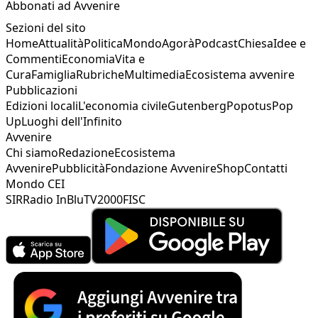
Abbonati ad Avvenire
Sezioni del sito
Home
Attualità
Politica
Mondo
Agorà
Podcast
Chiesa
Idee e
Commenti
Economia
Vita e
Cura
Famiglia
Rubriche
Multimedia
Ecosistema avvenire
Pubblicazioni
Edizioni locali
L'economia civile
Gutenberg
Popotus
Pop
Up
Luoghi dell'Infinito
Avvenire
Chi siamo
Redazione
Ecosistema
Avvenire
Pubblicità
Fondazione Avvenire
Shop
Contatti
Mondo CEI
SIR
Radio InBlu
TV2000
FISC