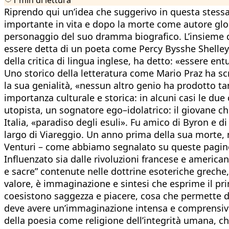
Riprendo qui un’idea che suggerivo in questa stessa
importante in vita e dopo la morte come autore global
personaggio del suo dramma biografico. L’insieme d
essere detta di un poeta come Percy Bysshe Shelley,
della critica di lingua inglese, ha detto: «essere e
Uno storico della letteratura come Mario Praz ha scr
la sua genialità, «nessun altro genio ha prodotto ta
importanza culturale e storica: in alcuni casi le due
utopista, un sognatore ego–idolatrico: il giovane che 
Italia, «paradiso degli esuli». Fu amico di Byron e 
largo di Viareggio. Un anno prima della sua morte, n
Venturi – come abbiamo segnalato su queste pagine ne
Influenzato sia dalle rivoluzioni francese e american
e sacre” contenute nelle dottrine esoteriche greche, 
valore, è immaginazione e sintesi che esprime il pri
coesistono saggezza e piacere, cosa che permette di 
deve avere un’immaginazione intensa e comprensiva»
della poesia come religione dell’integrità umana, che 