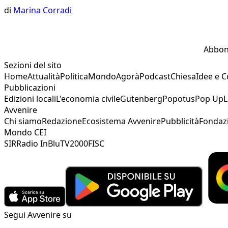
di
Marina Corradi
Abbon
Sezioni del sito
Home
Attualità
Politica
Mondo
Agorà
Podcast
Chiesa
Idee e 
Pubblicazioni
Edizioni locali
L'economia civile
Gutenberg
Popotus
Pop Up
L
Avvenire
Chi siamo
Redazione
Ecosistema Avvenire
Pubblicità
Fondaz
Mondo CEI
SIR
Radio InBlu
TV2000
FISC
Segui Avvenire su