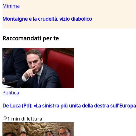
Minima
Montaigne e la crudeltà, vizio diabolico
Raccomandati per te
Politica
De Luca (Pd): «La sinistra più unita della destra sull'Europ
1 min di lettura