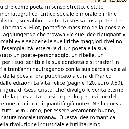
iù che come poeta in senso stretto, è stato
cinematografico, critico sociale e morale e infine
alistico, sovrabbondante. La stessa cosa potrebbe
i. Thomas S. Eliot, pontefice massimo della poesia e
i», aggiungendo che trovava «le sue idee ripugnanti».
eccabile» e sebbene le sue liriche maggiori rivelino
l’esemplarità letteraria di un poeta e la sua
è stato un poeta–personaggio, un ribelle, un
er i suoi scritti e la sua condotta e si trasferì in
ì a trent’anni naufragando con la sua barca a vela al
a della poesia, ora pubblicato a cura di Franco
le edizioni La Vita Felice (pagine 120, euro 9,50).
 figura di Gesù Cristo, che “divulgò le verità eterne
o della poesia. La poesia è per lui percezione del
zione analitica di quantità già note». Nella poesia
 di tutti. «Un uomo, per essere veramente buono,
la natura morale umana». Questa idea romantica
lla rivoluzione industriale e l’utilitarismo