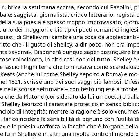
 rubrica la settimana scorsa, secondo cui Pasolini, p
e: saggista, giornalista, critico letterario, regista 
ella sua poesia è spesso troppo improvvisato, giorn
 uno dei maggiori e più tipici poeti romantici ingles
ntusiasti di Shelley mi sembra una cosa da adolescent
itto che «il gusto di Shelley, a dir poco, non era imp
nta zavorra». Bisognerà dunque saper distinguere tra 
 cose coincidono, in altri casi non del tutto. Shelley 
lasciò l’Inghilterra che lo rifiutava come scandaloso p
di Keats (anche lui come Shelley sepolto a Roma) e mor
el 1821, scrisse uno dei suoi saggi più famosi, Difes
lle scorse settimane – con testo inglese a fronte dal
a che da Platone (considerato da lui un poeta) e dalla
Shelley teorizzò il carattere profetico in senso biblic
ncipio di integrità; mentre la ragione è solo «enumera
far coincidere la sensibilità di ognuno con l’utilità
 e la poesia «rafforza la facoltà che è l’organo del
fu in Shelley e in altri una rivolta contro il mondo de