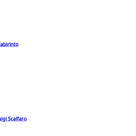
labirinto
igi Scalfaro