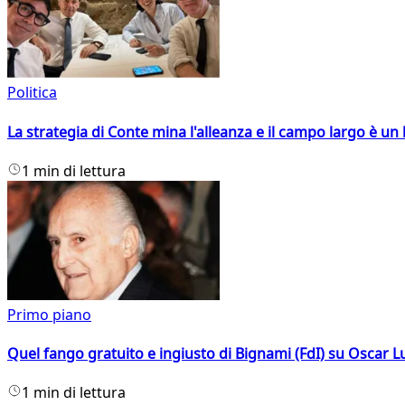
Politica
La strategia di Conte mina l'alleanza e il campo largo è un 
1 min di lettura
Primo piano
Quel fango gratuito e ingiusto di Bignami (FdI) su Oscar Lu
1 min di lettura