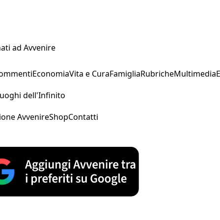
ati ad Avvenire
Commenti
Economia
Vita e Cura
Famiglia
Rubriche
Multimedia
uoghi dell'Infinito
ione Avvenire
Shop
Contatti