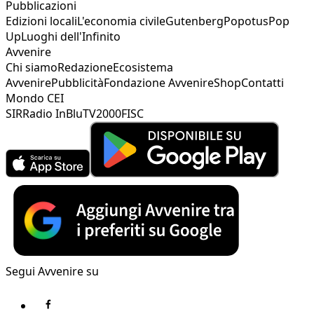
Pubblicazioni
Edizioni locali
L'economia civile
Gutenberg
Popotus
Pop
Up
Luoghi dell'Infinito
Avvenire
Chi siamo
Redazione
Ecosistema
Avvenire
Pubblicità
Fondazione Avvenire
Shop
Contatti
Mondo CEI
SIR
Radio InBlu
TV2000
FISC
Segui Avvenire su