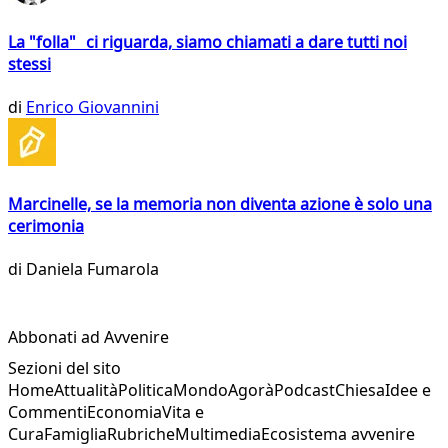
La "folla" ci riguarda, siamo chiamati a dare tutti noi
stessi
di
Enrico Giovannini
Marcinelle, se la memoria non diventa azione è solo una
cerimonia
di
Daniela Fumarola
Abbonati ad Avvenire
Sezioni del sito
Home
Attualità
Politica
Mondo
Agorà
Podcast
Chiesa
Idee e
Commenti
Economia
Vita e
Cura
Famiglia
Rubriche
Multimedia
Ecosistema avvenire