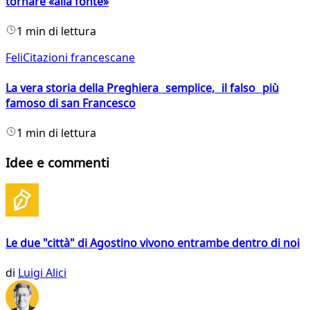
tornare «alla fonte»
1 min di lettura
FeliCitazioni francescane
La vera storia della Preghiera semplice, il falso più
famoso di san Francesco
1 min di lettura
Idee e commenti
Le due "città" di Agostino vivono entrambe dentro di noi
di
Luigi Alici