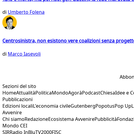
di
Umberto Folena
Centrosinistra, non esistono vere coalizioni senza progett
di
Marco Iasevoli
Abbon
Sezioni del sito
Home
Attualità
Politica
Mondo
Agorà
Podcast
Chiesa
Idee e 
Pubblicazioni
Edizioni locali
L'economia civile
Gutenberg
Popotus
Pop Up
L
Avvenire
Chi siamo
Redazione
Ecosistema Avvenire
Pubblicità
Fondaz
Mondo CEI
SIR
Radio InBlu
TV2000
FISC