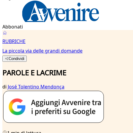
Abbonati
RUBRICHE
La piccola via delle grandi domande
Condividi
PAROLE E LACRIME
di
José Tolentino Mendonça
1 min di lettura