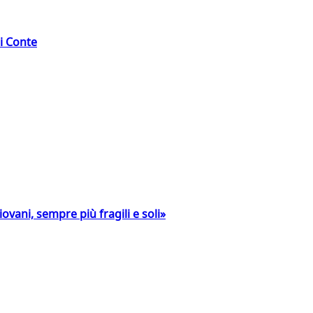
di Conte
ovani, sempre più fragili e soli»