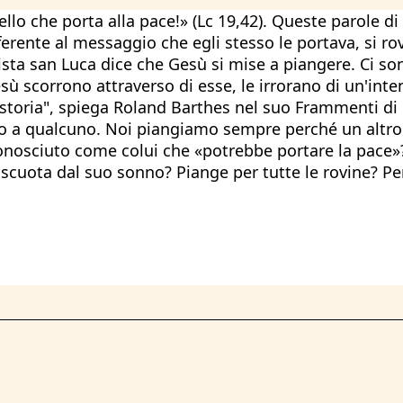
ello che porta alla pace!» (Lc 19,42). Queste parole
ifferente al messaggio che egli stesso le portava, si
lista san Luca dice che Gesù si mise a piangere. Ci 
ù scorrono attraverso di esse, le irrorano di un'inten
a storia", spiega Roland Barthes nel suo Frammenti 
iamo a qualcuno. Noi piangiamo sempre perché un altro
iconosciuto come colui che «potrebbe portare la pac
riscuota dal suo sonno? Piange per tutte le rovine? Per