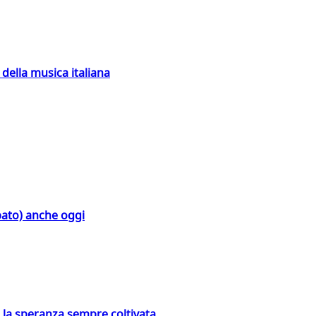
della musica italiana
bato) anche oggi
e la speranza sempre coltivata