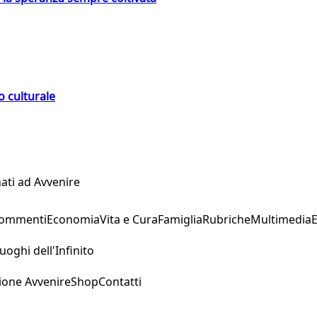
o culturale
ati ad Avvenire
Commenti
Economia
Vita e Cura
Famiglia
Rubriche
Multimedia
uoghi dell'Infinito
ione Avvenire
Shop
Contatti