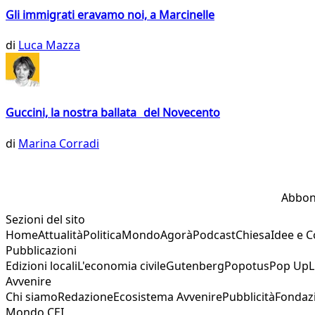
Gli immigrati eravamo noi, a Marcinelle
di
Luca Mazza
Guccini, la nostra ballata del Novecento
di
Marina Corradi
Abbon
Sezioni del sito
Home
Attualità
Politica
Mondo
Agorà
Podcast
Chiesa
Idee e 
Pubblicazioni
Edizioni locali
L'economia civile
Gutenberg
Popotus
Pop Up
L
Avvenire
Chi siamo
Redazione
Ecosistema Avvenire
Pubblicità
Fondaz
Mondo CEI