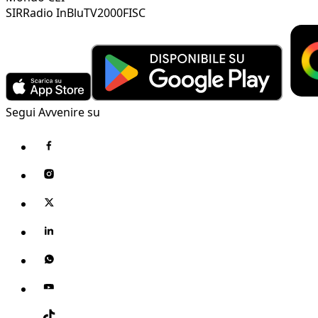
SIR
Radio InBlu
TV2000
FISC
Segui Avvenire su