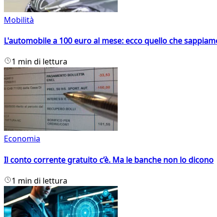
Mobilità
L'automobile a 100 euro al mese: ecco quello che sappiam
1 min di lettura
Economia
Il conto corrente gratuito c’è. Ma le banche non lo dicono
1 min di lettura