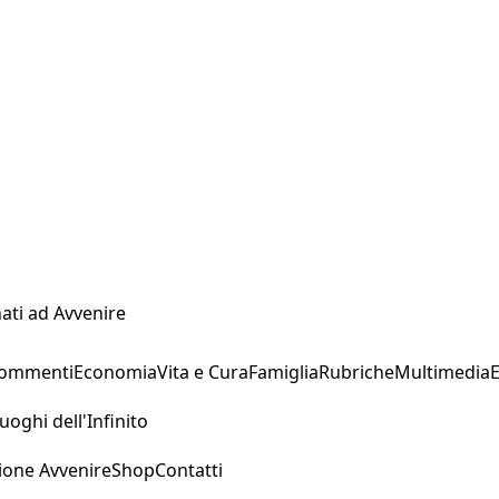
ati ad Avvenire
Commenti
Economia
Vita e Cura
Famiglia
Rubriche
Multimedia
uoghi dell'Infinito
ione Avvenire
Shop
Contatti