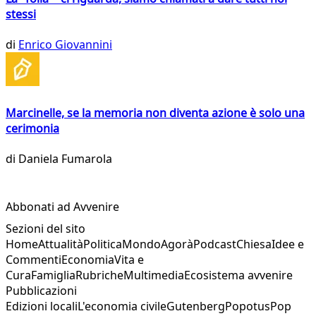
stessi
di
Enrico Giovannini
Marcinelle, se la memoria non diventa azione è solo una
cerimonia
di
Daniela Fumarola
Abbonati ad Avvenire
Sezioni del sito
Home
Attualità
Politica
Mondo
Agorà
Podcast
Chiesa
Idee e
Commenti
Economia
Vita e
Cura
Famiglia
Rubriche
Multimedia
Ecosistema avvenire
Pubblicazioni
Edizioni locali
L'economia civile
Gutenberg
Popotus
Pop