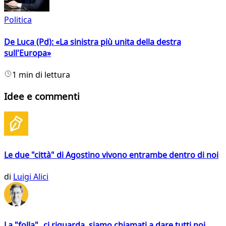
Politica
De Luca (Pd): «La sinistra più unita della destra
sull'Europa»
1 min di lettura
Idee e commenti
Le due "città" di Agostino vivono entrambe dentro di noi
di
Luigi Alici
La "folla" ci riguarda, siamo chiamati a dare tutti noi