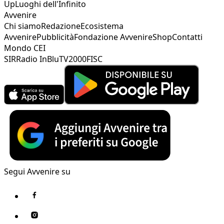
Up
Luoghi dell'Infinito
Avvenire
Chi siamo
Redazione
Ecosistema
Avvenire
Pubblicità
Fondazione Avvenire
Shop
Contatti
Mondo CEI
SIR
Radio InBlu
TV2000
FISC
Segui Avvenire su