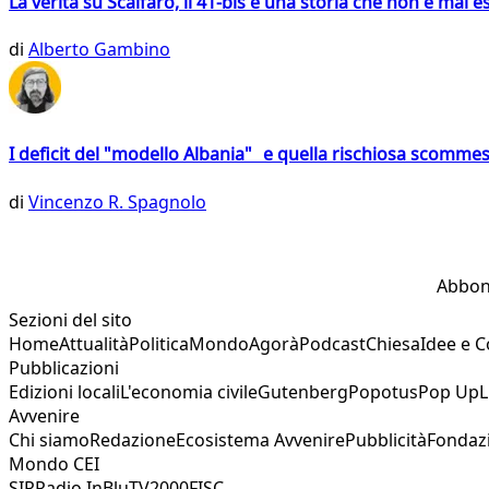
La verità su Scalfaro, il 41-bis e una storia che non è mai es
di
Alberto Gambino
I deficit del "modello Albania" e quella rischiosa scommes
di
Vincenzo R. Spagnolo
Abbon
Sezioni del sito
Home
Attualità
Politica
Mondo
Agorà
Podcast
Chiesa
Idee e 
Pubblicazioni
Edizioni locali
L'economia civile
Gutenberg
Popotus
Pop Up
L
Avvenire
Chi siamo
Redazione
Ecosistema Avvenire
Pubblicità
Fondaz
Mondo CEI
SIR
Radio InBlu
TV2000
FISC