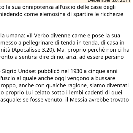
o la sua onnipotenza all'uscio delle case degli
hiedendo come elemosina di spartire le ricchezze
oria umana: «Il Verbo divenne carne e pose la sua
è messo a pellegrinare di tenda in tenda, di casa in
nità (Apocalisse 3,20). Ma, proprio perché non ci ha
ronto a sentirsi dire di no, anzi, ad essere persino
e Sigrid Undset pubblicò nel 1930 a cinque anni
ll'uscio al quale anche oggi vengono a bussare
rtroppo, anche con qualche ragione, siamo diventati
 proprio Lui celato sotto i lembi cadenti di quei
 pasquale: se fosse venuto, il Messia avrebbe trovato