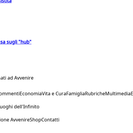
istita
sa sugli "hub"
ati ad Avvenire
Commenti
Economia
Vita e Cura
Famiglia
Rubriche
Multimedia
uoghi dell'Infinito
ione Avvenire
Shop
Contatti