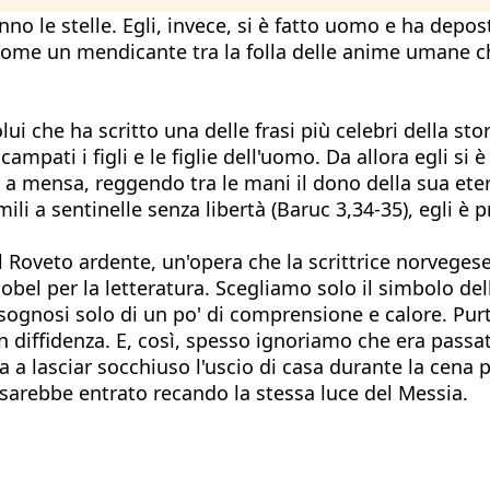
o le stelle. Egli, invece, si è fatto uomo e ha depost
come un mendicante tra la folla delle anime umane c
ui che ha scritto una delle frasi più celebri della st
mpati i figli e le figlie dell'uomo. Da allora egli si 
 a mensa, reggendo tra le mani il dono della sua eter
li a sentinelle senza libertà (Baruc 3,34-35), egli è p
l Roveto ardente, un'opera che la scrittrice norveges
obel per la letteratura. Scegliamo solo il simbolo de
isognosi solo di un po' di comprensione e calore. Pu
diffidenza. E, così, spesso ignoriamo che era passato
va a lasciar socchiuso l'uscio di casa durante la cena
 sarebbe entrato recando la stessa luce del Messia.