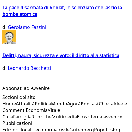
La pace disarmata di Roblat, lo scienziato che lasciò la
bomba atomica
di
Gerolamo Fazzini
Delitti, paura, sicurezza e voto: il diritto alla statistica
di
Leonardo Becchetti
Abbonati ad Avvenire
Sezioni del sito
Home
Attualità
Politica
Mondo
Agorà
Podcast
Chiesa
Idee e
Commenti
Economia
Vita e
Cura
Famiglia
Rubriche
Multimedia
Ecosistema avvenire
Pubblicazioni
Edizioni locali
L'economia civile
Gutenberg
Popotus
Pop