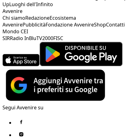
Up
Luoghi dell'Infinito
Avvenire
Chi siamo
Redazione
Ecosistema
Avvenire
Pubblicità
Fondazione Avvenire
Shop
Contatti
Mondo CEI
SIR
Radio InBlu
TV2000
FISC
Segui Avvenire su