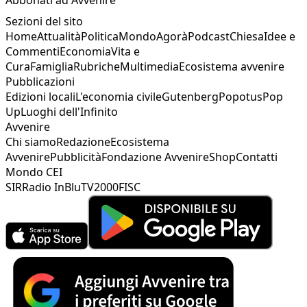
Sezioni del sito
Home
Attualità
Politica
Mondo
Agorà
Podcast
Chiesa
Idee e
Commenti
Economia
Vita e
Cura
Famiglia
Rubriche
Multimedia
Ecosistema avvenire
Pubblicazioni
Edizioni locali
L'economia civile
Gutenberg
Popotus
Pop
Up
Luoghi dell'Infinito
Avvenire
Chi siamo
Redazione
Ecosistema
Avvenire
Pubblicità
Fondazione Avvenire
Shop
Contatti
Mondo CEI
SIR
Radio InBlu
TV2000
FISC