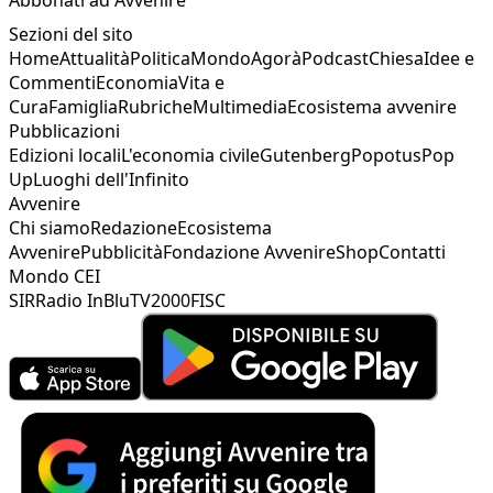
Sezioni del sito
Home
Attualità
Politica
Mondo
Agorà
Podcast
Chiesa
Idee e
Commenti
Economia
Vita e
Cura
Famiglia
Rubriche
Multimedia
Ecosistema avvenire
Pubblicazioni
Edizioni locali
L'economia civile
Gutenberg
Popotus
Pop
Up
Luoghi dell'Infinito
Avvenire
Chi siamo
Redazione
Ecosistema
Avvenire
Pubblicità
Fondazione Avvenire
Shop
Contatti
Mondo CEI
SIR
Radio InBlu
TV2000
FISC