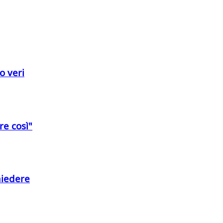
o veri
pre così"
hiedere