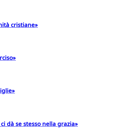
ità cristiane»
rciso»
iglie»
 dà se stesso nella grazia»