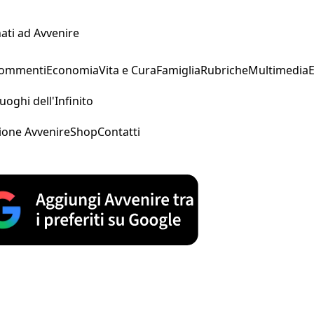
ati ad Avvenire
Commenti
Economia
Vita e Cura
Famiglia
Rubriche
Multimedia
uoghi dell'Infinito
ione Avvenire
Shop
Contatti