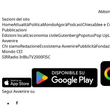
Abbon
Sezioni del sito
Home
Attualità
Politica
Mondo
Agorà
Podcast
Chiesa
Idee e 
Pubblicazioni
Edizioni locali
L'economia civile
Gutenberg
Popotus
Pop Up
L
Avvenire
Chi siamo
Redazione
Ecosistema Avvenire
Pubblicità
Fondaz
Mondo CEI
SIR
Radio InBlu
TV2000
FISC
Segui Avvenire su