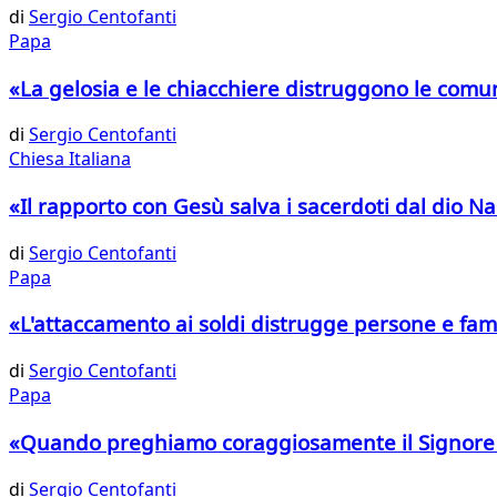
di
Sergio Centofanti
Papa
​«La gelosia e le chiacchiere distruggono le comun
di
Sergio Centofanti
Chiesa Italiana
«Il rapporto con Gesù salva i sacerdoti dal dio Na
di
Sergio Centofanti
Papa
«L'attaccamento ai soldi distrugge persone e fam
di
Sergio Centofanti
Papa
«Quando preghiamo coraggiosamente il Signore ci
di
Sergio Centofanti