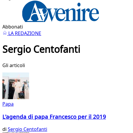
Abbonati
LA REDAZIONE
Sergio Centofanti
Gli articoli
Papa
L'agenda di papa Francesco per il 2019
di
Sergio Centofanti