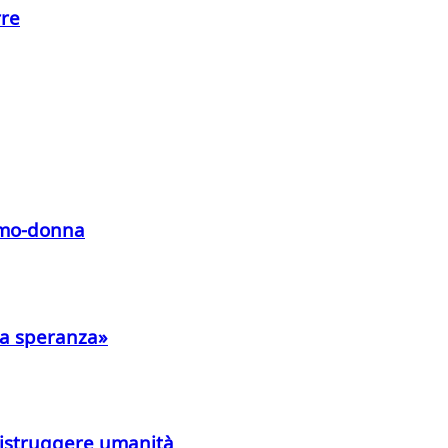
rre
omo-donna
lla speranza»
distruggere umanità