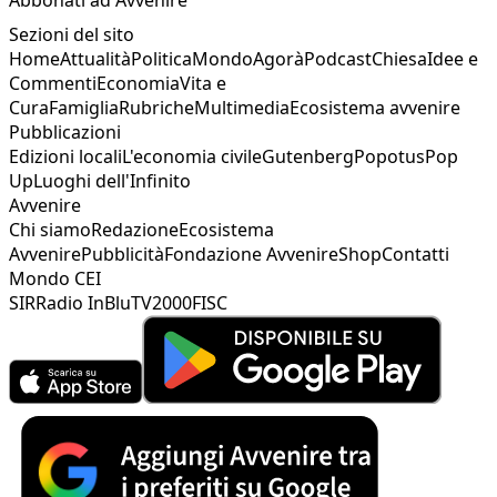
Sezioni del sito
Home
Attualità
Politica
Mondo
Agorà
Podcast
Chiesa
Idee e
Commenti
Economia
Vita e
Cura
Famiglia
Rubriche
Multimedia
Ecosistema avvenire
Pubblicazioni
Edizioni locali
L'economia civile
Gutenberg
Popotus
Pop
Up
Luoghi dell'Infinito
Avvenire
Chi siamo
Redazione
Ecosistema
Avvenire
Pubblicità
Fondazione Avvenire
Shop
Contatti
Mondo CEI
SIR
Radio InBlu
TV2000
FISC