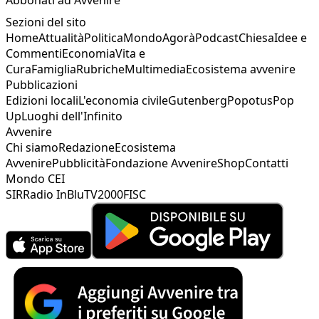
Sezioni del sito
Home
Attualità
Politica
Mondo
Agorà
Podcast
Chiesa
Idee e
Commenti
Economia
Vita e
Cura
Famiglia
Rubriche
Multimedia
Ecosistema avvenire
Pubblicazioni
Edizioni locali
L'economia civile
Gutenberg
Popotus
Pop
Up
Luoghi dell'Infinito
Avvenire
Chi siamo
Redazione
Ecosistema
Avvenire
Pubblicità
Fondazione Avvenire
Shop
Contatti
Mondo CEI
SIR
Radio InBlu
TV2000
FISC