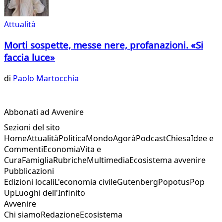
Attualità
Morti sospette, messe nere, profanazioni. «Si
faccia luce»
di
Paolo Martocchia
Abbonati ad Avvenire
Sezioni del sito
Home
Attualità
Politica
Mondo
Agorà
Podcast
Chiesa
Idee e
Commenti
Economia
Vita e
Cura
Famiglia
Rubriche
Multimedia
Ecosistema avvenire
Pubblicazioni
Edizioni locali
L'economia civile
Gutenberg
Popotus
Pop
Up
Luoghi dell'Infinito
Avvenire
Chi siamo
Redazione
Ecosistema