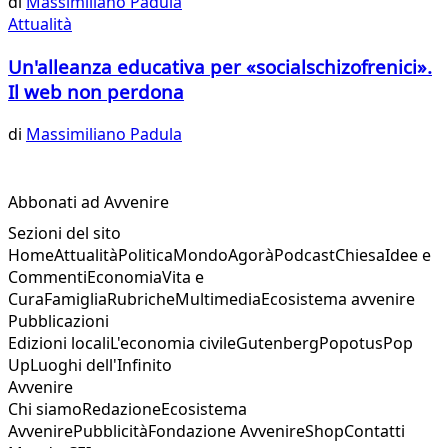
di
Massimiliano Padula
Attualità
Un'alleanza educativa per «socialschizofrenici».
Il web non perdona
di
Massimiliano Padula
Abbonati ad Avvenire
Sezioni del sito
Home
Attualità
Politica
Mondo
Agorà
Podcast
Chiesa
Idee e
Commenti
Economia
Vita e
Cura
Famiglia
Rubriche
Multimedia
Ecosistema avvenire
Pubblicazioni
Edizioni locali
L'economia civile
Gutenberg
Popotus
Pop
Up
Luoghi dell'Infinito
Avvenire
Chi siamo
Redazione
Ecosistema
Avvenire
Pubblicità
Fondazione Avvenire
Shop
Contatti