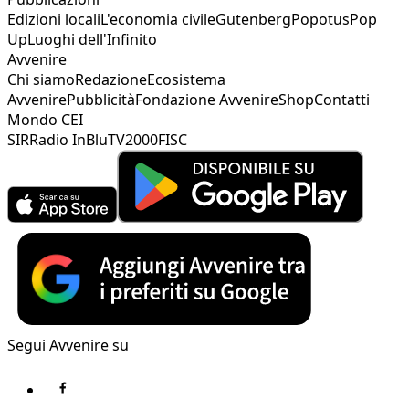
Edizioni locali
L'economia civile
Gutenberg
Popotus
Pop
Up
Luoghi dell'Infinito
Avvenire
Chi siamo
Redazione
Ecosistema
Avvenire
Pubblicità
Fondazione Avvenire
Shop
Contatti
Mondo CEI
SIR
Radio InBlu
TV2000
FISC
Segui Avvenire su