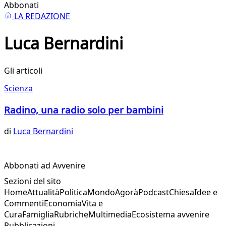
Abbonati
LA REDAZIONE
Luca Bernardini
Gli articoli
Scienza
Radino, una radio solo per bambini
di
Luca Bernardini
Abbonati ad Avvenire
Sezioni del sito
Home
Attualità
Politica
Mondo
Agorà
Podcast
Chiesa
Idee e
Commenti
Economia
Vita e
Cura
Famiglia
Rubriche
Multimedia
Ecosistema avvenire
Pubblicazioni