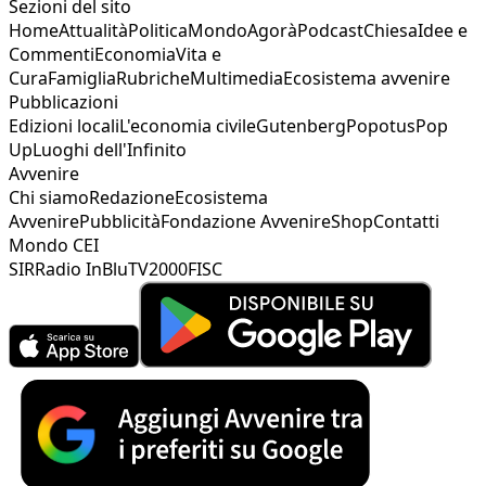
Sezioni del sito
Home
Attualità
Politica
Mondo
Agorà
Podcast
Chiesa
Idee e
Commenti
Economia
Vita e
Cura
Famiglia
Rubriche
Multimedia
Ecosistema avvenire
Pubblicazioni
Edizioni locali
L'economia civile
Gutenberg
Popotus
Pop
Up
Luoghi dell'Infinito
Avvenire
Chi siamo
Redazione
Ecosistema
Avvenire
Pubblicità
Fondazione Avvenire
Shop
Contatti
Mondo CEI
SIR
Radio InBlu
TV2000
FISC