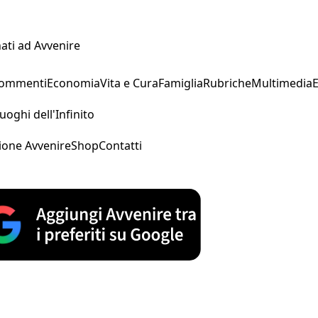
ati ad Avvenire
Commenti
Economia
Vita e Cura
Famiglia
Rubriche
Multimedia
uoghi dell'Infinito
ione Avvenire
Shop
Contatti