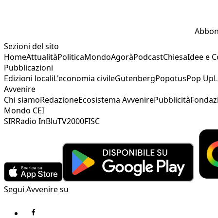
Abbon
Sezioni del sito
Home
Attualità
Politica
Mondo
Agorà
Podcast
Chiesa
Idee e 
Pubblicazioni
Edizioni locali
L'economia civile
Gutenberg
Popotus
Pop Up
L
Avvenire
Chi siamo
Redazione
Ecosistema Avvenire
Pubblicità
Fondaz
Mondo CEI
SIR
Radio InBlu
TV2000
FISC
Segui Avvenire su