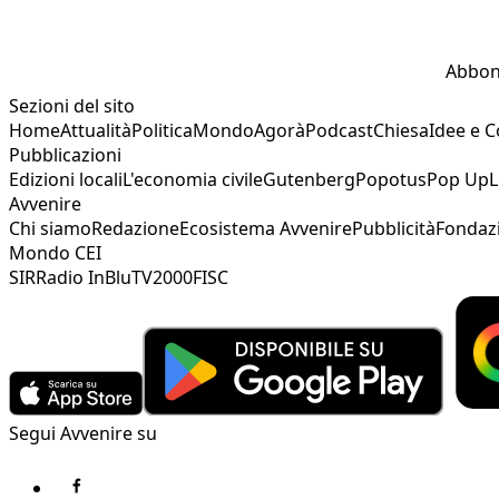
Abbon
Sezioni del sito
Home
Attualità
Politica
Mondo
Agorà
Podcast
Chiesa
Idee e 
Pubblicazioni
Edizioni locali
L'economia civile
Gutenberg
Popotus
Pop Up
L
Avvenire
Chi siamo
Redazione
Ecosistema Avvenire
Pubblicità
Fondaz
Mondo CEI
SIR
Radio InBlu
TV2000
FISC
Segui Avvenire su