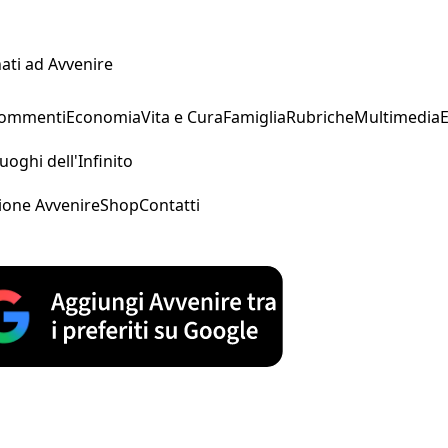
ati ad Avvenire
Commenti
Economia
Vita e Cura
Famiglia
Rubriche
Multimedia
uoghi dell'Infinito
ione Avvenire
Shop
Contatti