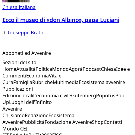
Chiesa Italiana
Ecco il museo di «don Albino», papa Luciani
di
Giuseppe Bratti
Abbonati ad Avvenire
Sezioni del sito
Home
Attualità
Politica
Mondo
Agorà
Podcast
Chiesa
Idee e
Commenti
Economia
Vita e
Cura
Famiglia
Rubriche
Multimedia
Ecosistema avvenire
Pubblicazioni
Edizioni locali
L'economia civile
Gutenberg
Popotus
Pop
Up
Luoghi dell'Infinito
Avvenire
Chi siamo
Redazione
Ecosistema
Avvenire
Pubblicità
Fondazione Avvenire
Shop
Contatti
Mondo CEI