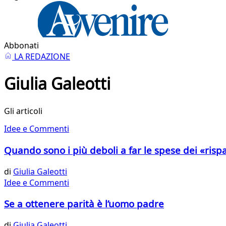
Abbonati
LA REDAZIONE
Giulia Galeotti
Gli articoli
Idee e Commenti
Quando sono i più deboli a far le spese dei «risp
di
Giulia Galeotti
Idee e Commenti
Se a ottenere parità è l’uomo padre
di
Giulia Galeotti