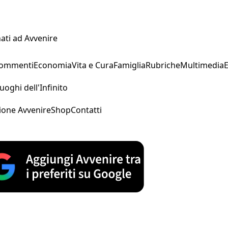
ati ad Avvenire
Commenti
Economia
Vita e Cura
Famiglia
Rubriche
Multimedia
uoghi dell'Infinito
ione Avvenire
Shop
Contatti