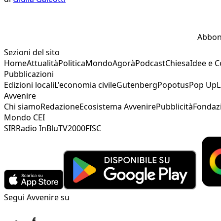
Abbon
Sezioni del sito
Home
Attualità
Politica
Mondo
Agorà
Podcast
Chiesa
Idee e 
Pubblicazioni
Edizioni locali
L'economia civile
Gutenberg
Popotus
Pop Up
L
Avvenire
Chi siamo
Redazione
Ecosistema Avvenire
Pubblicità
Fondaz
Mondo CEI
SIR
Radio InBlu
TV2000
FISC
Segui Avvenire su