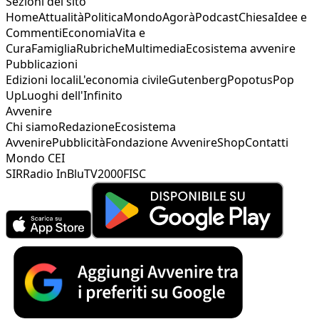
Sezioni del sito
Home
Attualità
Politica
Mondo
Agorà
Podcast
Chiesa
Idee e
Commenti
Economia
Vita e
Cura
Famiglia
Rubriche
Multimedia
Ecosistema avvenire
Pubblicazioni
Edizioni locali
L'economia civile
Gutenberg
Popotus
Pop
Up
Luoghi dell'Infinito
Avvenire
Chi siamo
Redazione
Ecosistema
Avvenire
Pubblicità
Fondazione Avvenire
Shop
Contatti
Mondo CEI
SIR
Radio InBlu
TV2000
FISC