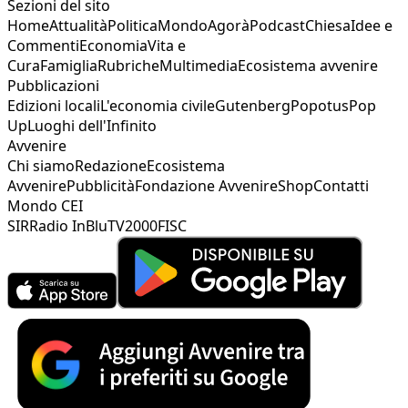
Sezioni del sito
Home
Attualità
Politica
Mondo
Agorà
Podcast
Chiesa
Idee e
Commenti
Economia
Vita e
Cura
Famiglia
Rubriche
Multimedia
Ecosistema avvenire
Pubblicazioni
Edizioni locali
L'economia civile
Gutenberg
Popotus
Pop
Up
Luoghi dell'Infinito
Avvenire
Chi siamo
Redazione
Ecosistema
Avvenire
Pubblicità
Fondazione Avvenire
Shop
Contatti
Mondo CEI
SIR
Radio InBlu
TV2000
FISC