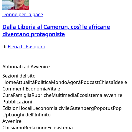
Donne per la pace
Dalla Liberia al Camerun, così le africane
diventano protagoniste
di
Elena L. Pasquini
Abbonati ad Avvenire
Sezioni del sito
Home
Attualità
Politica
Mondo
Agorà
Podcast
Chiesa
Idee e
Commenti
Economia
Vita e
Cura
Famiglia
Rubriche
Multimedia
Ecosistema avvenire
Pubblicazioni
Edizioni locali
L'economia civile
Gutenberg
Popotus
Pop
Up
Luoghi dell'Infinito
Avvenire
Chi siamo
Redazione
Ecosistema