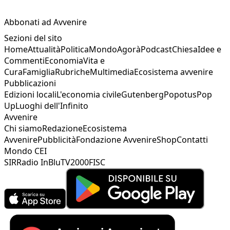
Abbonati ad Avvenire
Sezioni del sito
Home
Attualità
Politica
Mondo
Agorà
Podcast
Chiesa
Idee e
Commenti
Economia
Vita e
Cura
Famiglia
Rubriche
Multimedia
Ecosistema avvenire
Pubblicazioni
Edizioni locali
L'economia civile
Gutenberg
Popotus
Pop
Up
Luoghi dell'Infinito
Avvenire
Chi siamo
Redazione
Ecosistema
Avvenire
Pubblicità
Fondazione Avvenire
Shop
Contatti
Mondo CEI
SIR
Radio InBlu
TV2000
FISC