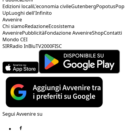
Edizioni locali
L'economia civile
Gutenberg
Popotus
Pop
Up
Luoghi dell'Infinito
Avvenire
Chi siamo
Redazione
Ecosistema
Avvenire
Pubblicità
Fondazione Avvenire
Shop
Contatti
Mondo CEI
SIR
Radio InBlu
TV2000
FISC
Segui Avvenire su