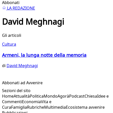
Abbonati
LA REDAZIONE
David Meghnagi
Gli articoli
Cultura
Armeni, la lunga notte della memoria
di
David Meghnagi
Abbonati ad Avvenire
Sezioni del sito
Home
Attualità
Politica
Mondo
Agorà
Podcast
Chiesa
Idee e
Commenti
Economia
Vita e
Cura
Famiglia
Rubriche
Multimedia
Ecosistema avvenire
Pubblicazioni