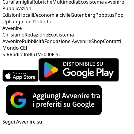
Cura
Famiglia
Rubriche
Multimedia
Ecosistema avvenire
Pubblicazioni
Edizioni locali
L'economia civile
Gutenberg
Popotus
Pop
Up
Luoghi dell'Infinito
Avvenire
Chi siamo
Redazione
Ecosistema
Avvenire
Pubblicità
Fondazione Avvenire
Shop
Contatti
Mondo CEI
SIR
Radio InBlu
TV2000
FISC
Segui Avvenire su