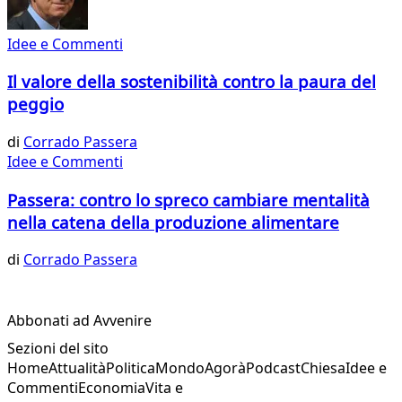
Idee e Commenti
Il valore della sostenibilità contro la paura del
peggio
di
Corrado Passera
Idee e Commenti
Passera: contro lo spreco cambiare mentalità
nella catena della produzione alimentare
di
Corrado Passera
Abbonati ad Avvenire
Sezioni del sito
Home
Attualità
Politica
Mondo
Agorà
Podcast
Chiesa
Idee e
Commenti
Economia
Vita e