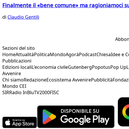
Finalmente il «bene comune» ma ragioniamoci su
di
Claudio Gentili
Abbon
Sezioni del sito
Home
Attualità
Politica
Mondo
Agorà
Podcast
Chiesa
Idee e 
Pubblicazioni
Edizioni locali
L'economia civile
Gutenberg
Popotus
Pop Up
L
Avvenire
Chi siamo
Redazione
Ecosistema Avvenire
Pubblicità
Fondaz
Mondo CEI
SIR
Radio InBlu
TV2000
FISC