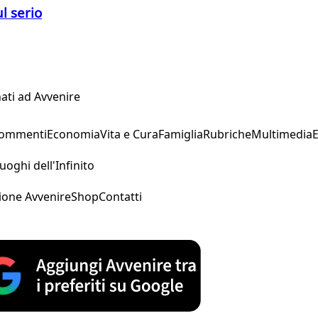
l serio
ati ad Avvenire
Commenti
Economia
Vita e Cura
Famiglia
Rubriche
Multimedia
uoghi dell'Infinito
ione Avvenire
Shop
Contatti