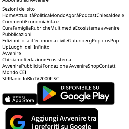
Sezioni del sito
Home
Attualità
Politica
Mondo
Agorà
Podcast
Chiesa
Idee e
Commenti
Economia
Vita e
Cura
Famiglia
Rubriche
Multimedia
Ecosistema avvenire
Pubblicazioni
Edizioni locali
L'economia civile
Gutenberg
Popotus
Pop
Up
Luoghi dell'Infinito
Avvenire
Chi siamo
Redazione
Ecosistema
Avvenire
Pubblicità
Fondazione Avvenire
Shop
Contatti
Mondo CEI
SIR
Radio InBlu
TV2000
FISC