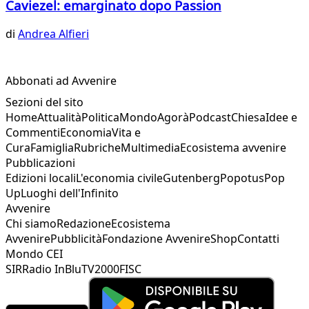
Caviezel: emarginato dopo Passion
di
Andrea Alfieri
Abbonati ad Avvenire
Sezioni del sito
Home
Attualità
Politica
Mondo
Agorà
Podcast
Chiesa
Idee e
Commenti
Economia
Vita e
Cura
Famiglia
Rubriche
Multimedia
Ecosistema avvenire
Pubblicazioni
Edizioni locali
L'economia civile
Gutenberg
Popotus
Pop
Up
Luoghi dell'Infinito
Avvenire
Chi siamo
Redazione
Ecosistema
Avvenire
Pubblicità
Fondazione Avvenire
Shop
Contatti
Mondo CEI
SIR
Radio InBlu
TV2000
FISC