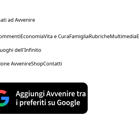
ati ad Avvenire
Commenti
Economia
Vita e Cura
Famiglia
Rubriche
Multimedia
uoghi dell'Infinito
ione Avvenire
Shop
Contatti