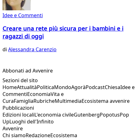
Idee e Commenti
Creare una rete più sicura per i bambini e i
ragazzi di oggi
di
Alessandra Carenzio
Abbonati ad Avvenire
Sezioni del sito
Home
Attualità
Politica
Mondo
Agorà
Podcast
Chiesa
Idee e
Commenti
Economia
Vita e
Cura
Famiglia
Rubriche
Multimedia
Ecosistema avvenire
Pubblicazioni
Edizioni locali
L'economia civile
Gutenberg
Popotus
Pop
Up
Luoghi dell'Infinito
Avvenire
Chi siamo
Redazione
Ecosistema