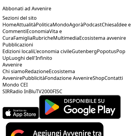
Abbonati ad Avvenire
Sezioni del sito
Home
Attualità
Politica
Mondo
Agorà
Podcast
Chiesa
Idee e
Commenti
Economia
Vita e
Cura
Famiglia
Rubriche
Multimedia
Ecosistema avvenire
Pubblicazioni
Edizioni locali
L'economia civile
Gutenberg
Popotus
Pop
Up
Luoghi dell'Infinito
Avvenire
Chi siamo
Redazione
Ecosistema
Avvenire
Pubblicità
Fondazione Avvenire
Shop
Contatti
Mondo CEI
SIR
Radio InBlu
TV2000
FISC