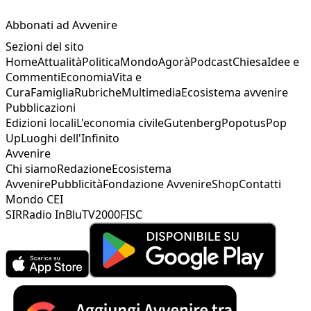
Abbonati ad Avvenire
Sezioni del sito
Home
Attualità
Politica
Mondo
Agorà
Podcast
Chiesa
Idee e
Commenti
Economia
Vita e
Cura
Famiglia
Rubriche
Multimedia
Ecosistema avvenire
Pubblicazioni
Edizioni locali
L'economia civile
Gutenberg
Popotus
Pop
Up
Luoghi dell'Infinito
Avvenire
Chi siamo
Redazione
Ecosistema
Avvenire
Pubblicità
Fondazione Avvenire
Shop
Contatti
Mondo CEI
SIR
Radio InBlu
TV2000
FISC