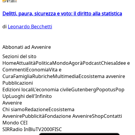
Delitti, paura, sicurezza e voto: il diritto alla statistica
di
Leonardo Becchetti
Abbonati ad Avvenire
Sezioni del sito
Home
Attualità
Politica
Mondo
Agorà
Podcast
Chiesa
Idee e
Commenti
Economia
Vita e
Cura
Famiglia
Rubriche
Multimedia
Ecosistema avvenire
Pubblicazioni
Edizioni locali
L'economia civile
Gutenberg
Popotus
Pop
Up
Luoghi dell'Infinito
Avvenire
Chi siamo
Redazione
Ecosistema
Avvenire
Pubblicità
Fondazione Avvenire
Shop
Contatti
Mondo CEI
SIR
Radio InBlu
TV2000
FISC