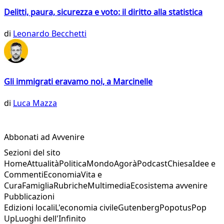
Delitti, paura, sicurezza e voto: il diritto alla statistica
di
Leonardo Becchetti
Gli immigrati eravamo noi, a Marcinelle
di
Luca Mazza
Abbonati ad Avvenire
Sezioni del sito
Home
Attualità
Politica
Mondo
Agorà
Podcast
Chiesa
Idee e
Commenti
Economia
Vita e
Cura
Famiglia
Rubriche
Multimedia
Ecosistema avvenire
Pubblicazioni
Edizioni locali
L'economia civile
Gutenberg
Popotus
Pop
Up
Luoghi dell'Infinito