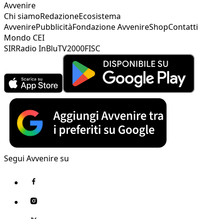
Avvenire
Chi siamo
Redazione
Ecosistema
Avvenire
Pubblicità
Fondazione Avvenire
Shop
Contatti
Mondo CEI
SIR
Radio InBlu
TV2000
FISC
Segui Avvenire su