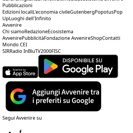
Pubblicazioni
Edizioni locali
L'economia civile
Gutenberg
Popotus
Pop
Up
Luoghi dell'Infinito
Avvenire
Chi siamo
Redazione
Ecosistema
Avvenire
Pubblicità
Fondazione Avvenire
Shop
Contatti
Mondo CEI
SIR
Radio InBlu
TV2000
FISC
Segui Avvenire su