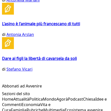
L'asino è l'animale più francescano di tutti
di
Antonia Arslan
Dare ai figli la libertà di cavarsela da soli
di
Stefano Vicari
Abbonati ad Avvenire
Sezioni del sito
Home
Attualità
Politica
Mondo
Agorà
Podcast
Chiesa
Idee e
Commenti
Economia
Vita e
Cura
Famiglia
Rubriche
Multimedia
Ecosistema avvenire