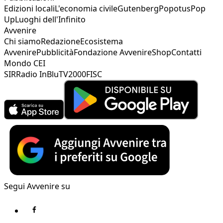
Edizioni locali
L'economia civile
Gutenberg
Popotus
Pop
Up
Luoghi dell'Infinito
Avvenire
Chi siamo
Redazione
Ecosistema
Avvenire
Pubblicità
Fondazione Avvenire
Shop
Contatti
Mondo CEI
SIR
Radio InBlu
TV2000
FISC
Segui Avvenire su