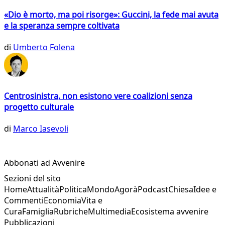
«Dio è morto, ma poi risorge»: Guccini, la fede mai avuta
e la speranza sempre coltivata
di
Umberto Folena
Centrosinistra, non esistono vere coalizioni senza
progetto culturale
di
Marco Iasevoli
Abbonati ad Avvenire
Sezioni del sito
Home
Attualità
Politica
Mondo
Agorà
Podcast
Chiesa
Idee e
Commenti
Economia
Vita e
Cura
Famiglia
Rubriche
Multimedia
Ecosistema avvenire
Pubblicazioni