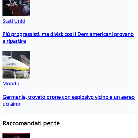
Stati Uniti
Più progressisti, ma divisi: così i Dem americani provano
a ripartire
Mondo
Germania, trovato drone con esplosivo vicino a un aereo
ucraino
Raccomandati per te