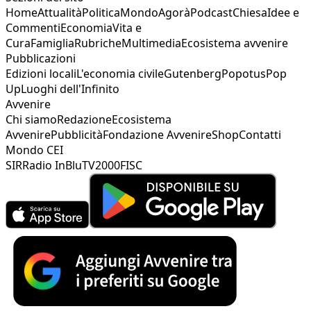
Home
Attualità
Politica
Mondo
Agorà
Podcast
Chiesa
Idee e
Commenti
Economia
Vita e
Cura
Famiglia
Rubriche
Multimedia
Ecosistema avvenire
Pubblicazioni
Edizioni locali
L'economia civile
Gutenberg
Popotus
Pop
Up
Luoghi dell'Infinito
Avvenire
Chi siamo
Redazione
Ecosistema
Avvenire
Pubblicità
Fondazione Avvenire
Shop
Contatti
Mondo CEI
SIR
Radio InBlu
TV2000
FISC